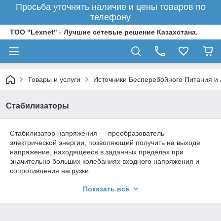
Просьба уточнять наличие и цены товаров по
телефону
ТОО "Lexnet" - Лучшие сетевые решение Казахстана.
Товары и услуги
Источники Бесперебойного Питания и 
Стабилизаторы
Стабилизатор напряжения — преобразователь
электрической энергии, позволяющий получить на выходе
напряжение, находящееся в заданных пределах при
значительно больших колебаниях входного напряжения и
сопротивления нагрузки.
По типу выходного напряжения стабилизаторы делятся на
Показать всё
стабилизаторы постоянного тока и переменного тока. Как
правило тип питания (постоянный либо переменный ток)
такой же, как и выходное напряжение, хотя возможны